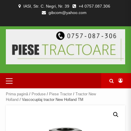
Skip
IASI, Str. C. Negri, Nr. 39
+4 0757.087.306
to
gibcom@yahoo.com
content
PIESE
CONTACT
POLITICA
TERMENI
DESPRE
TRACTOARE
DE
SI
NOI
SI
CONFIDENȚIALITATEA
CONDITII
COMBINE
Primary
Menu
Prima pagină
/
Produse
/
Piese Tractor
/
Tractor New
Holland
/ Vascocuplaj tractor New Holland TM