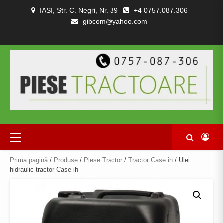
Skip
IASI, Str. C. Negri, Nr. 39
+4 0757.087.306
to
gibcom@yahoo.com
content
PIESE
CONTACT
POLITICA
TERMENI
DESPRE
TRACTOARE
DE
SI
NOI
SI
CONFIDENȚIALITATEA
CONDITII
COMBINE
Primary
Menu
Prima pagină
/
Produse
/
Piese Tractor
/
Tractor Case ih
/ Ulei
hidraulic tractor Case ih