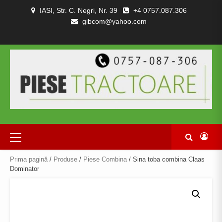
Skip
IASI, Str. C. Negri, Nr. 39
+4 0757.087.306
to
gibcom@yahoo.com
content
PIESE
CONTACT
POLITICA
TERMENI
DESPRE
TRACTOARE
DE
SI
NOI
SI
CONFIDENȚIALITATEA
CONDITII
COMBINE
Primary
Menu
Prima pagină
/
Produse
/
Piese Combina
/ Sina toba combina Claas
Dominator