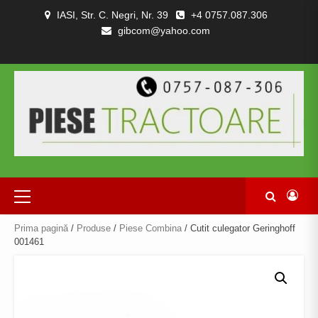
Skip
IASI, Str. C. Negri, Nr. 39
+4 0757.087.306
to
gibcom@yahoo.com
content
PIESE
CONTACT
POLITICA
TERMENI
DESPRE
TRACTOARE
DE
SI
NOI
SI
CONFIDENȚIALITATEA
CONDITII
COMBINE
Primary
Menu
Prima pagină
/
Produse
/
Piese Combina
/ Cutit culegator Geringhoff
001461