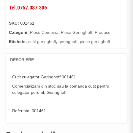
Tel.0757.087.306
SKU:
001461
Categorii:
Piese Combina
,
Piese Geringhoff
,
Produse
Etichete:
cutit geringhoff
,
geringhoff
,
piese geringhoff
DESCRIERE
Cutit culegator
Geringhoff 001461
Comercializam din stoc sau la comanda cutit pentru
culegator porumb Geringhoff
Referinta: 001461