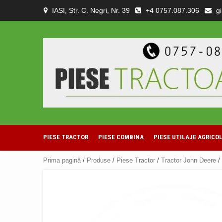
Skip
IASI, Str. C. Negri, Nr. 39
+4 0757.087.306
g
to
content
PIESE TRACTOR
PIESE COMBINA
PIESE UTILAJE AGRICO
Prima pagină
/
Produse
/
Piese Tractor
/
Tractor John Deere
/ 