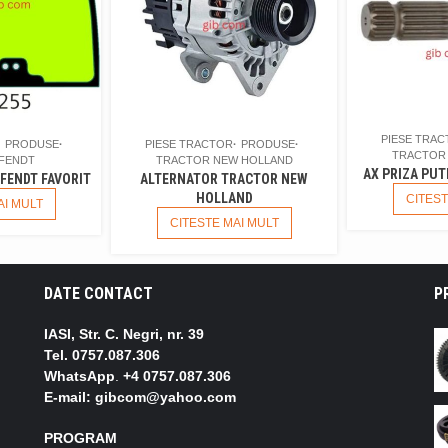
PIESE TRA
PRODUSE
PIESE TRACTOR
PRODUSE
TRACTOR
FENDT
TRACTOR NEW HOLLAND
AX PRIZA PU
FENDT FAVORIT
ALTERNATOR TRACTOR NEW
HOLLAND
CITEST
AI MULT
CITESTE MAI MULT
DATE CONTACT
P
IASI, Str. C. Negri, nr. 39
Tel.
0757.087.306
WhatsApp
.
+4 0757.087.306
E-mail: gibcom@yahoo.com
PROGRAM