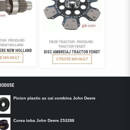
CTOR
PRODUSE
PIESE TRACTOR
PRODUSE
 NEW HOLLAND
TRACTOR FENDT
TERE NEW HOLLAND
DISC AMBREIAJ TRACTOR FENDT
E MAI MULT
CITESTE MAI MULT
RODUSE
Pinion plastic ax cai combina John Deere
Curea toba John Deere Z53288