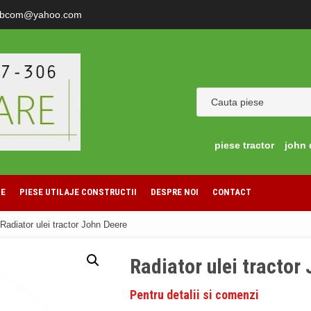
ibcom@yahoo.com
piese tractor
john 
LE
PIESE UTILAJE CONSTRUCTII
DESPRE NOI
CONTACT
Radiator ulei tractor John Deere
Radiator ulei tractor
Pentru detalii si comenzi