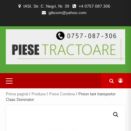
Skip
IASI, Str. C. Negri, Nr. 39
+4 0757.087.306
to
gibcom@yahoo.com
content
PIESE
CONTACT
POLITICA
TERMENI
DESPRE
TRACTOARE
DE
SI
NOI
SI
CONFIDENȚIALITATEA
CONDITII
COMBINE
Primary
Menu
Prima pagină
/
Produse
/
Piese Combina
/ Pinion lant transportor
Claas Dominator