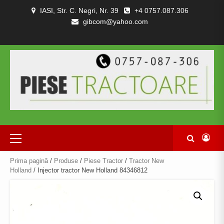
Skip
IASI, Str. C. Negri, Nr. 39
+4 0757.087.306
to
gibcom@yahoo.com
content
PIESE
CONTACT
POLITICA
TERMENI
DESPRE
TRACTOARE
DE
SI
NOI
SI
CONFIDENȚIALITATEA
CONDITII
COMBINE
Primary
Menu
Prima pagină
/
Produse
/
Piese Tractor
/
Tractor New
Holland
/ Injector tractor New Holland 84346812