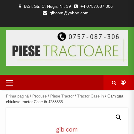
Skip
IASI, Str. C. Negri, Nr. 39
+4 0757.087.306
to
gibcom@yahoo.com
content
PIESE
CONTACT
POLITICA
TERMENI
DESPRE
TRACTOARE
DE
SI
NOI
SI
CONFIDENȚIALITATEA
CONDITII
COMBINE
Primary
Menu
Prima pagină
/
Produse
/
Piese Tractor
/
Tractor Case ih
/ Garnitura
chiulasa tractor Case ih J283335