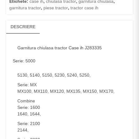
Etichete:
case ih
,
chiulasa tractor
,
garnitura chiulasa
,
garnitura tractor
,
piese tractor
,
tractor case ih
DESCRIERE
Garnitura chiulasa tractor
Case ih J283335
Serie: 5000
5130, 5140, 5150, 5230, 5240, 5250,
Serie: MX
MX100, MX110, MX120, MX135, MX150, MX170,
Combine
Serie: 1600
1640, 1644,
Serie: 2100
2144,