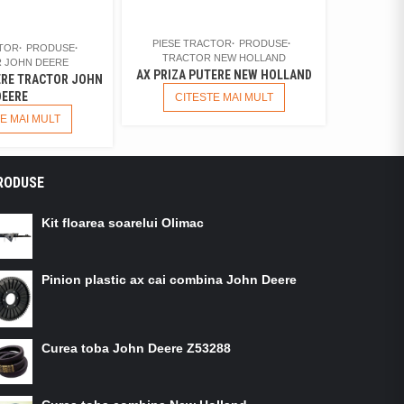
PIESE TRACTOR
PRODUSE
CTOR
PRODUSE
TRACTOR NEW HOLLAND
 JOHN DEERE
AX PRIZA PUTERE NEW HOLLAND
ERE TRACTOR JOHN
DEERE
CITESTE MAI MULT
E MAI MULT
RODUSE
Kit floarea soarelui Olimac
Pinion plastic ax cai combina John Deere
Curea toba John Deere Z53288