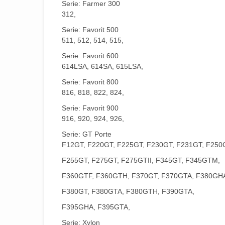
Serie: Farmer 300
312,
Serie: Favorit 500
511, 512, 514, 515,
Serie: Favorit 600
614LSA, 614SA, 615LSA,
Serie: Favorit 800
816, 818, 822, 824,
Serie: Favorit 900
916, 920, 924, 926,
Serie: GT Porte
F12GT, F220GT, F225GT, F230GT, F231GT, F250
F255GT, F275GT, F275GTII, F345GT, F345GTM,
F360GTF, F360GTH, F370GT, F370GTA, F380GH
F380GT, F380GTA, F380GTH, F390GTA,
F395GHA, F395GTA,
Serie: Xylon