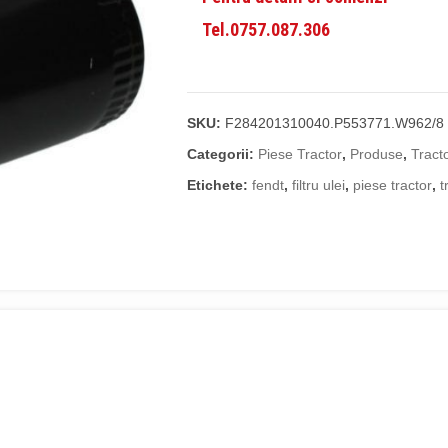
Tel.0757.087.306
SKU:
F284201310040.P553771.W962/8
Categorii:
Piese Tractor
,
Produse
,
Tract
Etichete:
fendt
,
filtru ulei
,
piese tractor
,
t