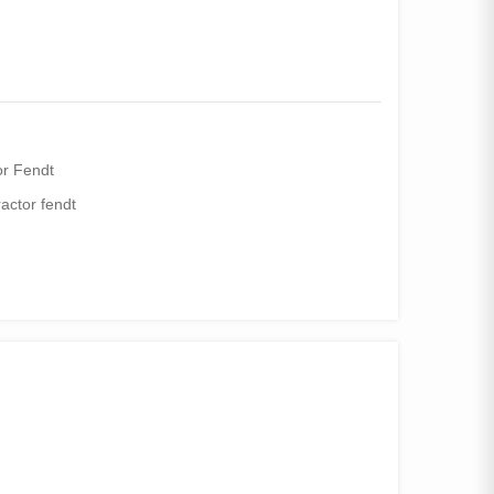
or Fendt
ractor fendt