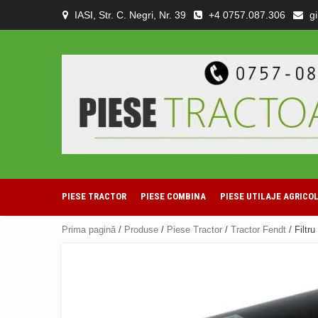
Skip
IASI, Str. C. Negri, Nr. 39
+4 0757.087.306
g
to
content
PIESE TRACTOR
PIESE COMBINA
PIESE UTILAJE AGRICO
Prima pagină
/
Produse
/
Piese Tractor
/
Tractor Fendt
/ Filtru