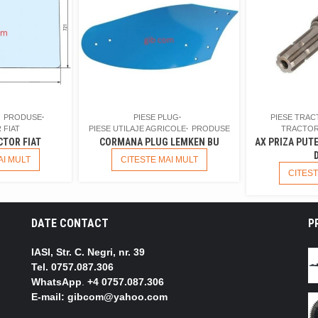
PRODUSE
PIESE PLUG
PIESE TRA
 FIAT
PIESE UTILAJE AGRICOLE
PRODUSE
TRACTOR
CTOR FIAT
CORMANA PLUG LEMKEN BU
AX PRIZA PUT
AI MULT
CITESTE MAI MULT
CITEST
DATE CONTACT
P
IASI, Str. C. Negri, nr. 39
Tel.
0757.087.306
WhatsApp
.
+4 0757.087.306
E-mail: gibcom@yahoo.com