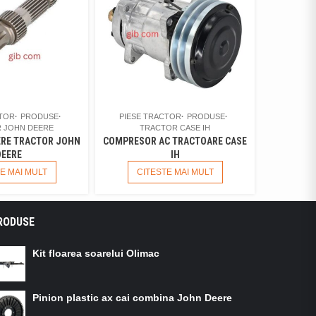
CTOR
PRODUSE
PIESE TRACTOR
PRODUSE
 JOHN DEERE
TRACTOR CASE IH
ERE TRACTOR JOHN
COMPRESOR AC TRACTOARE CASE
DEERE
IH
E MAI MULT
CITESTE MAI MULT
RODUSE
Kit floarea soarelui Olimac
Pinion plastic ax cai combina John Deere