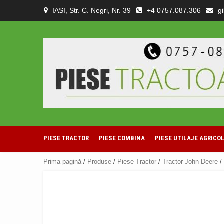
Skip
IASI, Str. C. Negri, Nr. 39
+4 0757.087.306
g
to
content
PIESE TRACTOR
PIESE COMBINA
PIESE UTILAJE AGRICO
Prima pagină
/
Produse
/
Piese Tractor
/
Tractor John Deere
/ 