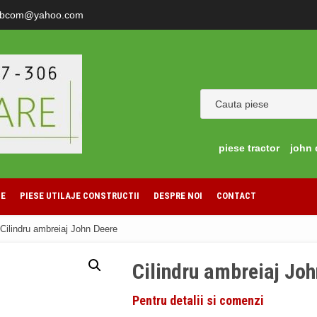
ibcom@yahoo.com
piese tractor
john 
LE
PIESE UTILAJE CONSTRUCTII
DESPRE NOI
CONTACT
Cilindru ambreiaj John Deere
Cilindru ambreiaj Jo
Pentru detalii si comenzi