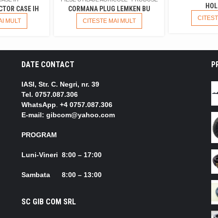
HOL
CTOR CASE IH
CORMANA PLUG LEMKEN BU
CITEST
AI MULT
CITESTE MAI MULT
DATE CONTACT
P
IASI, Str. C. Negri, nr. 39
Tel.
0757.087.306
WhatsApp
.
+4 0757.087.306
E-mail: gibcom@yahoo.com
PROGRAM
Luni-Vineri 8:00 – 17:00
Sambata 8:00 – 13:00
SC GIB COM SRL