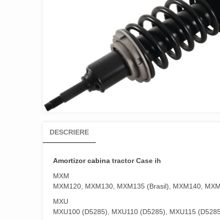
DESCRIERE
Amortizor cabina
tractor Case ih
MXM
MXM120, MXM130, MXM135 (Brasil), MXM140, MXM15
MXU
MXU100 (D5285), MXU110 (D5285), MXU115 (D5285