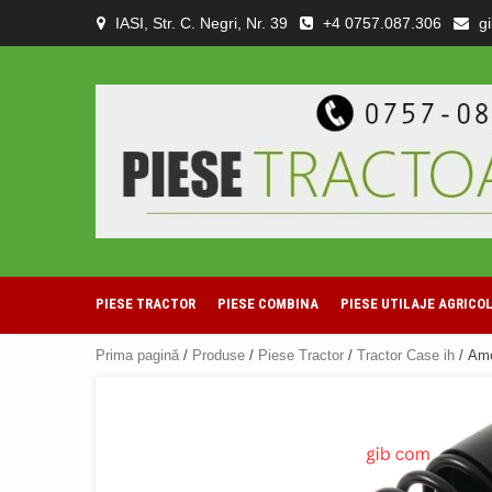
Skip
IASI, Str. C. Negri, Nr. 39
+4 0757.087.306
g
to
content
PIESE TRACTOR
PIESE COMBINA
PIESE UTILAJE AGRICO
Prima pagină
/
Produse
/
Piese Tractor
/
Tractor Case ih
/ Amo