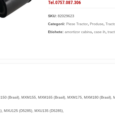
Tel.0757.087.306
SKU:
82029623
Categorii:
Piese Tractor
,
Produse
,
Tract
Etichete:
amortizor cabina
,
case ih
,
trac
0 (Brasil), MXM155, MXM165 (Brasil), MXM175, MXM180 (Brasil),
), MXU125 (D5285), MXU135 (D5285),