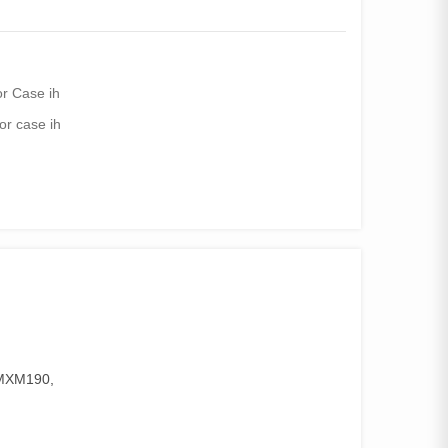
or Case ih
tor case ih
 MXM190,