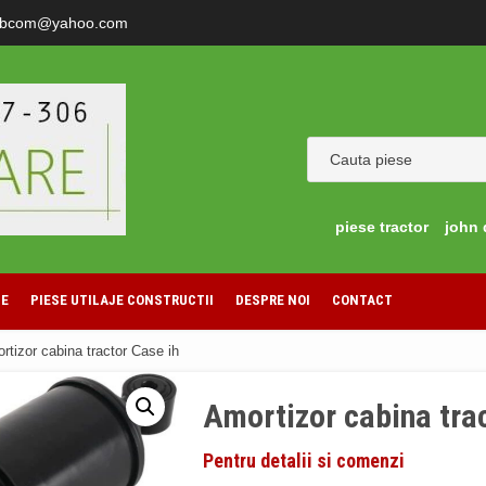
ibcom@yahoo.com
piese tractor
john 
LE
PIESE UTILAJE CONSTRUCTII
DESPRE NOI
CONTACT
rtizor cabina tractor Case ih
Amortizor cabina tra
Pentru detalii si comenzi