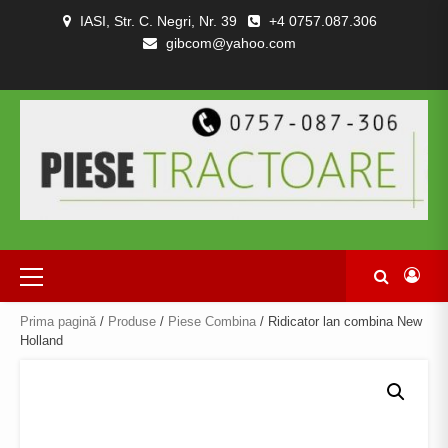
Skip
IASI, Str. C. Negri, Nr. 39
+4 0757.087.306
to
gibcom@yahoo.com
content
PIESE
CONTACT
POLITICA
TERMENI
DESPRE
TRACTOARE
DE
SI
NOI
SI
CONFIDENȚIALITATEA
CONDITII
COMBINE
Primary
Menu
Prima pagină
/
Produse
/
Piese Combina
/ Ridicator lan combina New
Holland