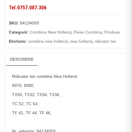
Tel.0757.087.306
SKU:
84134059
Categorii:
Combina New Holland
,
Piese Combina
,
Produse
Etichete:
combina new holland
,
new holland
,
ridicator lan
DESCRIERE
Ridicator lan combina
New Holland
8070, 8080,
TX30, TX32, TX34, TX36,
TC 52, TC 54,
TF 42, TF 44, TF 46,
Nr. referinta: 84134059