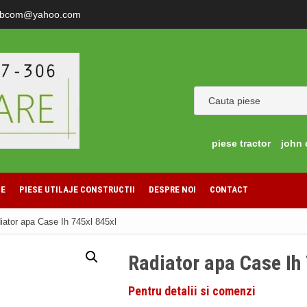
ibcom@yahoo.com
piese tractor
john 
LE
PIESE UTILAJE CONSTRUCTII
DESPRE NOI
CONTACT
iator apa Case Ih 745xl 845xl
Radiator apa Case Ih
Pentru detalii si comenzi