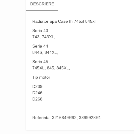
DESCRIERE
Radiator apa Case Ih
745xl 845xl
Seria 43
743, 743XL,
Seria 44
844S, 844XL,
Seria 45
745XL, 845, 845XL,
Tip motor
D239
D246
D268
Referinta:
3216849R92, 3399928R1