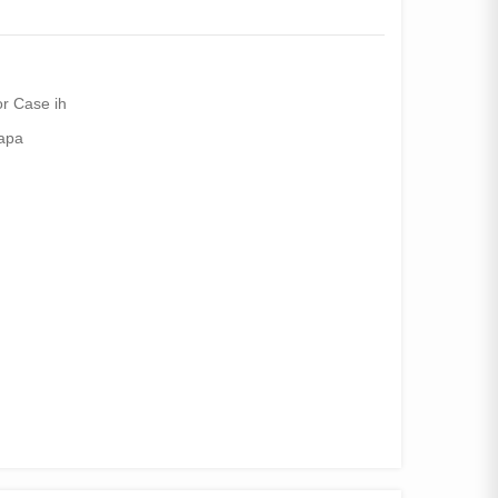
or Case ih
 apa