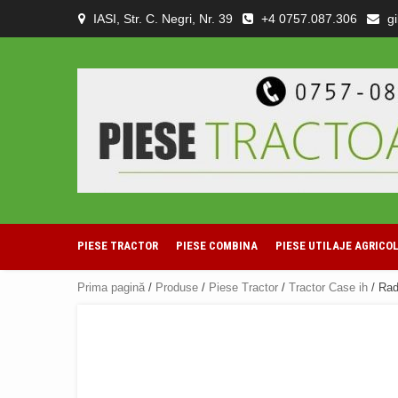
Skip
IASI, Str. C. Negri, Nr. 39
+4 0757.087.306
g
to
content
PIESE TRACTOR
PIESE COMBINA
PIESE UTILAJE AGRICO
Prima pagină
/
Produse
/
Piese Tractor
/
Tractor Case ih
/ Rad