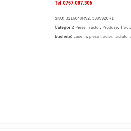
Tel.0757.087.306
SKU:
3216849R92, 3399928R1
Categorii:
Piese Tractor
,
Produse
,
Tract
Etichete:
case ih
,
piese tractor
,
radiator