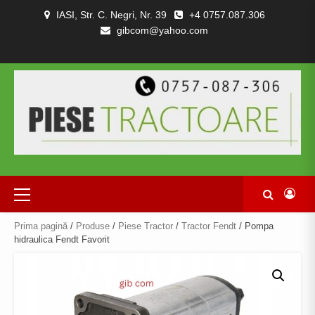
Skip
IASI, Str. C. Negri, Nr. 39
+4 0757.087.306
to
gibcom@yahoo.com
content
PIESE
CONTACT
POLITICA
TERMENI
DESPRE
TRACTOARE
DE
SI
NOI
SI
CONFIDENȚIALITATEA
CONDITII
COMBINE
Primary
Menu
Prima pagină
/
Produse
/
Piese Tractor
/
Tractor Fendt
/ Pompa
hidraulica Fendt Favorit