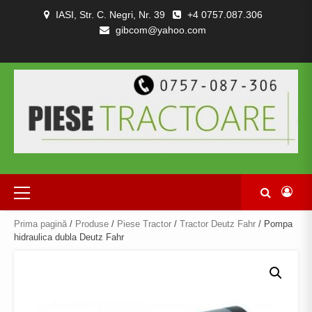
Skip
IASI, Str. C. Negri, Nr. 39
+4 0757.087.306
to
gibcom@yahoo.com
content
PIESE
CONTACT
POLITICA
TERMENI
DESPRE
TRACTOARE
DE
SI
NOI
SI
CONFIDENȚIALITATEA
CONDITII
COMBINE
Primary
Menu
Prima pagină
/
Produse
/
Piese Tractor
/
Tractor Deutz Fahr
/ Pompa
hidraulica dubla Deutz Fahr