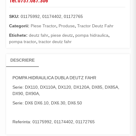
Tel.0757.087.306
SKU:
01175992, 01174402, 01172765
Categorii:
Piese Tractor
,
Produse
,
Tractor Deutz Fahr
Etichete:
deutz fahr
,
piese deutz
,
pompa hidraulica
,
pompa tractor
,
tractor deutz fahr
DESCRIERE
POMPA HIDRAULICA
DUBLA DEUTZ FAHR
Serie: DX110, DX110A, DX120, DX120A, DX85, DX85A,
DX90, DX90A,
Serie: DX6 DX6.10, DX6.30, DX6.50
Referinta: 01175992, 01174402, 01172765