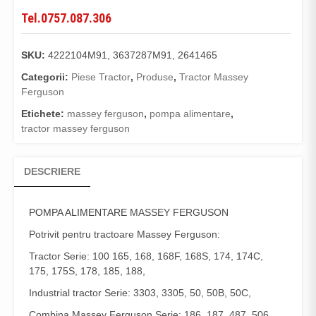
Tel.0757.087.306
SKU:
4222104M91, 3637287M91, 2641465
Categorii:
Piese Tractor
,
Produse
,
Tractor Massey
Ferguson
Etichete:
massey ferguson
,
pompa alimentare
,
tractor massey ferguson
DESCRIERE
POMPA ALIMENTARE
MASSEY FERGUSON
Potrivit pentru tractoare Massey Ferguson:
Tractor Serie: 100 165, 168, 168F, 168S, 174, 174C,
175, 175S, 178, 185, 188,
Industrial tractor Serie: 3303, 3305, 50, 50B, 50C,
Combina Massey Ferguson Serie: 186, 187, 487, 506,