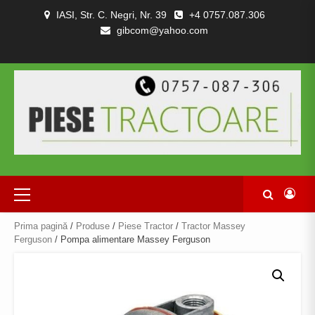
Skip
IASI, Str. C. Negri, Nr. 39
+4 0757.087.306
to
gibcom@yahoo.com
content
PIESE
CONTACT
POLITICA
TERMENI
DESPRE
TRACTOARE
DE
SI
NOI
SI
CONFIDENȚIALITATEA
CONDITII
COMBINE
Primary
Menu
Prima pagină
/
Produse
/
Piese Tractor
/
Tractor Massey
Ferguson
/ Pompa alimentare Massey Ferguson