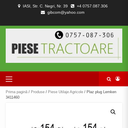
Skip
IASI, Str. C. Negri, Nr. 39
+4 0757.087.306
to
gibcom@yahoo.com
content
PIESE
CONTACT
POLITICA
TERMENI
DESPRE
TRACTOARE
DE
SI
NOI
SI
CONFIDENȚIALITATEA
CONDITII
COMBINE
Primary
Menu
Prima pagină
/
Produse
/
Piese Utilaje Agricole
/ Plaz plug Lemken
3411460