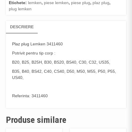
Etichete:
lemken
,
piese lemken
,
piese plug
,
plaz plug
,
plug lemken
DESCRIERE
Plaz plug
Lemken 3411460
Potrivit pentru tip corp :
B20, B25, B25H, B30, BS20, BS40, C30, C32, US35,
B35, B40, BS42, C40, CS40, D50, M50, M55, P50, P55,
US40,
Referinta: 3411460
Produse similare