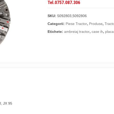
Tel.0757.087.306
SKU:
5092803,5092806
Categorii:
Piese Tractor
,
Produse
,
Tract
Etichete:
ambreiaj tractor
,
case ih
,
placa
0, JX 95