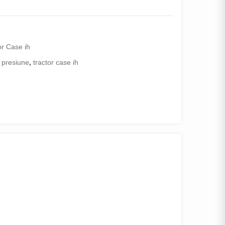
or Case ih
 presiune
,
tractor case ih