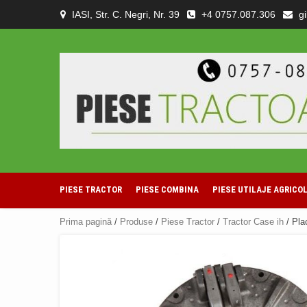
Skip
IASI, Str. C. Negri, Nr. 39
+4 0757.087.306
g
to
content
PIESE TRACTOR
PIESE COMBINA
PIESE UTILAJE AGRICO
Prima pagină
/
Produse
/
Piese Tractor
/
Tractor Case ih
/ Pla