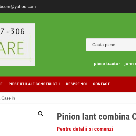
ibcom@yahoo.com
piese tractor
john 
LE
PIESE UTILAJE CONSTRUCTII
DESPRE NOI
CONTACT
a Case ih
Pinion lant combina 
Pentru detalii si comenzi