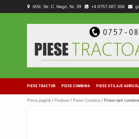
Skip
IASI, Str. C. Negri, Nr. 39
+4 0757.087.306
g
to
content
PIESE TRACTOR
PIESE COMBINA
PIESE UTILAJE AGRICO
Prima pagină
/
Produse
/
Piese Combina
/ Pinion lant combin