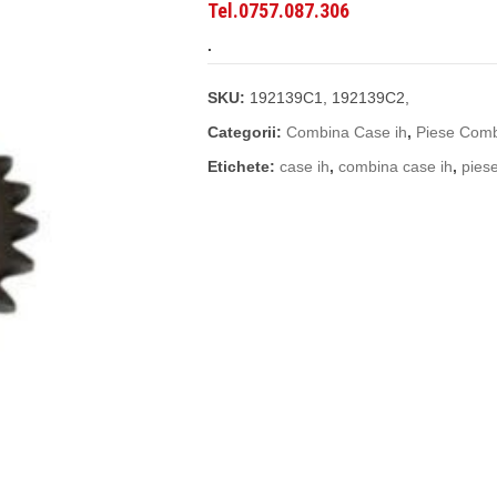
Tel.0757.087.306
.
SKU:
192139C1, 192139C2,
Categorii:
Combina Case ih
,
Piese Com
Etichete:
case ih
,
combina case ih
,
pies