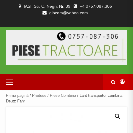
Skip
IASI, Str. C. Negri, Nr. 39
+4 0757.087.306
to
gibcom@yahoo.com
content
PIESE
CONTACT
POLITICA
TERMENI
DESPRE
TRACTOARE
DE
SI
NOI
SI
CONFIDENȚIALITATEA
CONDITII
COMBINE
Primary
Menu
Prima pagină
/
Produse
/
Piese Combina
/ Lant transportor combina
Deutz Fahr