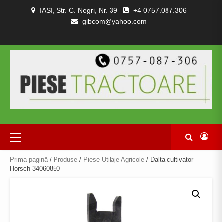
Skip
IASI, Str. C. Negri, Nr. 39
+4 0757.087.306
to
gibcom@yahoo.com
content
PIESE
CONTACT
POLITICA
TERMENI
DESPRE
TRACTOARE
DE
SI
NOI
SI
CONFIDENȚIALITATEA
CONDITII
COMBINE
Primary
Menu
Prima pagină
/
Produse
/
Piese Utilaje Agricole
/ Dalta cultivator
Horsch 34060850