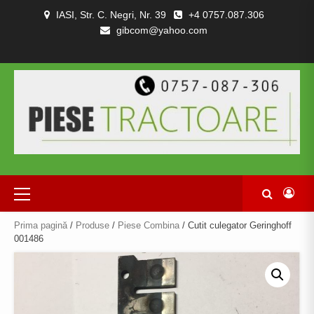
Skip
IASI, Str. C. Negri, Nr. 39
+4 0757.087.306
to
gibcom@yahoo.com
content
PIESE
CONTACT
POLITICA
TERMENI
DESPRE
TRACTOARE
DE
SI
NOI
SI
CONFIDENȚIALITATEA
CONDITII
COMBINE
Primary
Menu
Prima pagină
/
Produse
/
Piese Combina
/ Cutit culegator Geringhoff
001486