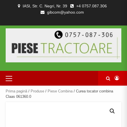
Skip
IASI, Str. C. Negri, Nr. 39
+4 0757.087.306
to
gibcom@yahoo.com
content
PIESE
CONTACT
POLITICA
TERMENI
DESPRE
TRACTOARE
DE
SI
NOI
SI
CONFIDENȚIALITATEA
CONDITII
COMBINE
Primary
Menu
Prima pagină
/
Produse
/
Piese Combina
/ Curea tocator combina
Claas 061360.0