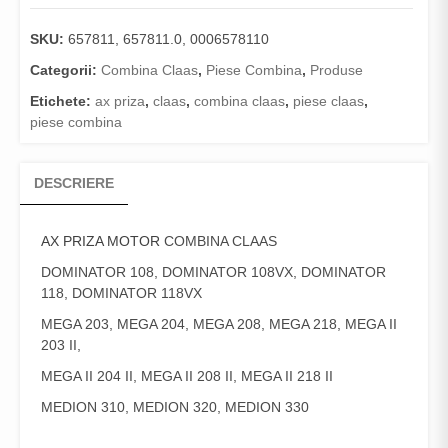
SKU:
657811, 657811.0, 0006578110
Categorii:
Combina Claas
,
Piese Combina
,
Produse
Etichete:
ax priza
,
claas
,
combina claas
,
piese claas
,
piese combina
DESCRIERE
AX PRIZA MOTOR
COMBINA CLAAS
DOMINATOR 108, DOMINATOR 108VX, DOMINATOR
118, DOMINATOR 118VX
MEGA 203, MEGA 204, MEGA 208, MEGA 218, MEGA II
203 II,
MEGA II 204 II, MEGA II 208 II, MEGA II 218 II
MEDION 310, MEDION 320, MEDION 330