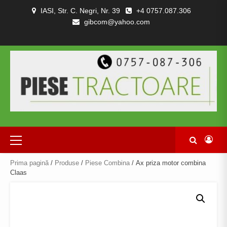
Skip
IASI, Str. C. Negri, Nr. 39
+4 0757.087.306
to
gibcom@yahoo.com
content
PIESE
CONTACT
POLITICA
TERMENI
DESPRE
TRACTOARE
DE
SI
NOI
SI
CONFIDENȚIALITATEA
CONDITII
COMBINE
Primary
Menu
Prima pagină
/
Produse
/
Piese Combina
/ Ax priza motor combina
Claas