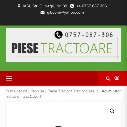
Skip
IASI, Str. C. Negri, Nr. 39
+4 0757.087.306
to
gibcom@yahoo.com
content
PIESE
CONTACT
POLITICA
TERMENI
DESPRE
TRACTOARE
DE
SI
NOI
SI
CONFIDENȚIALITATEA
CONDITII
COMBINE
Primary
Menu
Prima pagină
/
Produse
/
Piese Tractor
/
Tractor Case ih
/ Acumulator
hidraulic frana Case ih